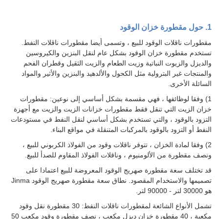
1. حول مقطورة خزان الوقود
مقطورات ناقلات الوقود للبيع ، وتسمى أيضا مقطورات ناقلات النفط.
تستخدم مقطورة خزان الوقود بشكل عام لنقل البنزين والكيروسين
والديزل والزيوت النباتية وزيت الطعام والزيت الثقيل وقطران الفحم
والمنتجات غير البترولية مثل الكحول والألدهيد والبنزين والأثير والمواد
السائلة الأخرى.
1) وفقا لوظائفها ، فهي مقسمة بشكل أساسي إلى نوعين: مقطورات
خزان الزيت التي تنقل فقط مقطورات خزانات الزيت والزيت مع أجهزة
التزود بالوقود ، والتي تستخدم بشكل أساسي لنقل النفط في مستودعات
النفط أو التزود بالوقود بالمركبات المتنقلة في مواقع البناء.
2) وفقا لمادة الخزان ، تتوفر ناقلات وقود من الفولاذ الكربوني للبيع ،
ونصف مقطورة من الألومنيوم ، وناقلات الفولاذ المقاوم للصدأ للبيع.
قد تختلف سعة مقطورة صهريج الوقود المعروضة للبيع اعتمادا على
تصميمها والاستخدام المقصود. نطاق سعة مقطورة صهريج الوقود Jinma
هو 30000 لتر - 90000 لتر.
تشمل الأنواع الشائعة لمقطورات ناقلات النفط: 30 مقطورة نقل وقود
مكعبة ، 40 مقطورة خزان ديزل مكعب ، نصف مقطورة وقود مكعب 50