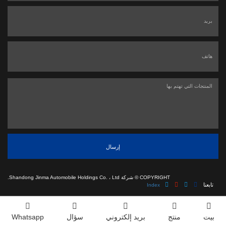
إرسال
COPYRIGHT ©
شركة Shandong Jinma Automobile Holdings Co. ، Ltd.
تابعنا
Index
بيت
منتج
بريد إلكتروني
سؤال
Whatsapp