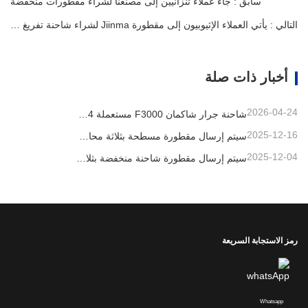
سابق : جاء عملاء تنزانيين إلى مصنعنا لشراء مقطورات منخفضة
التالي : يأتي العملاء الإثيوبيون إلى مقطورة Jiinma لشراء شاحنة تفريغ Howo Howo
أخبار ذات صلة
2026-04-24
شاحنة جرار شاكمان F3000 مستعملة 6x4 جاهزة للتصدير إلى نيجيريا
2025-12-16
سيتم إرسال مقطورة مسطحة بثلاثة محاور بطول 40 قدمًا إلى غانا
2025-12-04
سيتم إرسال مقطورة شاحنة منخفضة بثلاثة محاور إلى الكاميرون
رمز الاستجابة السريعة
Whatsapp