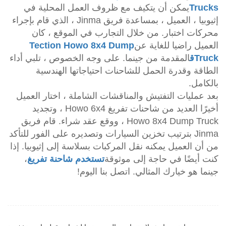
Trucks
يمكن أن يتكيف مع ظروف العمل المحلية في
إثيوبيا ، العميل ، بمساعدة فريق Jinma ، الذي قام بإجراء
محركات اختبار. من خلال التجارب في الموقع ، كان
العميل راضيا للغاية عن
Tection Howo 8x4 Dump
Truck
ق
المقدمة من جينما. على وجه الخصوص ، تلبي أداء
الطاقة وقدرة الحمل للشاحنات احتياجاتها الهندسية
بالكامل.
بعد عمليات التفتيش والمناقشات الشاملة ، اختار العميل
أخيرًا العديد من شاحنات تفريغ Howo 6x4 ، وتجديد
Howo 8x4 Dump Truck ، ووقع عقد شراء. قام فريق
Jinma بترتيب تخزين السيارات وتصديره على الفور للتأكد
من أن العميل يمكنه نقل المركبات بسلاسة إلى إثيوبيا. إذا
كنت أيضًا في حاجة إلى موثوقة
تستخدم شاحنة تفريغ
،
جينما هو خيارك المثالي. اتصل بنا اليوم!