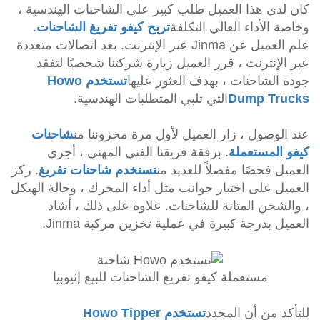
كان لدى هذا العميل طلب كبير على الشاحنات الهندسية ،
وخاصة الأداء العالي التكلفة
تربح كيفو تفريغ الشاحنات
.
علم العميل عن Jinma عبر الإنترنت. بعد اتصالات متعددة
عبر الإنترنت ، قرر العميل زيارة شركتنا شخصيًا لتفقد
جودة الشاحنات ، بهدف العثور عليها
تستخدم Howo
Dump Trucks
التي تلبي المتطلبات الهندسية.
عند الوصول ، زار العميل لأول مرة مخزوننا من
شاحنات
كيفو المستعملة
. برفقة فريقنا الفني المهني ، أجرى
العميل فحصًا مفصلاً للعديد من
تستخدم شاحنات تفريغ
. ركز
العميل على اختبار جوانب مثل أداء المحرك ، وحالة الهيكل
، والشحن المتانة للشاحنات. علاوة على ذلك ، أشاد
العميل بدرجة كبيرة في عملية تخزين مركبة Jinma.
مستعملة كيفو تفريغ الشاحنات للبيع إثيوبيا
للتأكد من أن المحدد
تستخدم Howo Tipper