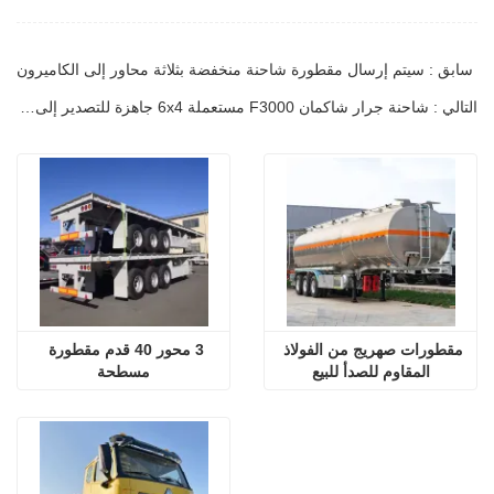
سابق : سيتم إرسال مقطورة شاحنة منخفضة بثلاثة محاور إلى الكاميرون
التالي : شاحنة جرار شاكمان F3000 مستعملة 6x4 جاهزة للتصدير إلى نيجيريا
مقطورات صهريج من الفولاذ 
3 محور 40 قدم مقطورة 
المقاوم للصدأ للبيع
مسطحة