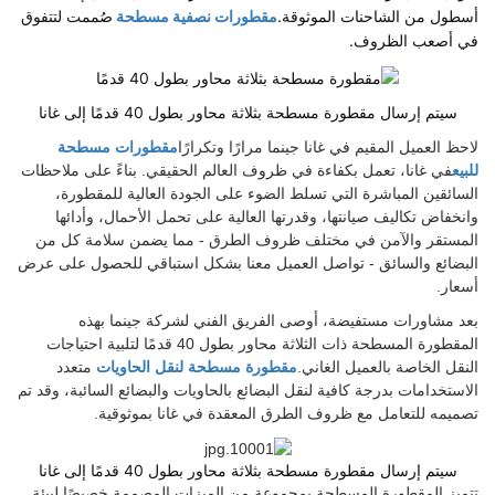
أسطول من الشاحنات الموثوقة.
مقطورات نصفية مسطحة
صُممت لتتفوق
في أصعب الظروف.
سيتم إرسال مقطورة مسطحة بثلاثة محاور بطول 40 قدمًا إلى غانا
لاحظ العميل المقيم في غانا جينما مرارًا وتكرارًا
مقطورات مسطحة
للبيع
في غانا، تعمل بكفاءة في ظروف العالم الحقيقي. بناءً على ملاحظات
السائقين المباشرة التي تسلط الضوء على الجودة العالية للمقطورة،
وانخفاض تكاليف صيانتها، وقدرتها العالية على تحمل الأحمال، وأدائها
المستقر والآمن في مختلف ظروف الطرق - مما يضمن سلامة كل من
البضائع والسائق - تواصل العميل معنا بشكل استباقي للحصول على عرض
أسعار.
بعد مشاورات مستفيضة، أوصى الفريق الفني لشركة جينما بهذه
المقطورة المسطحة ذات الثلاثة محاور بطول 40 قدمًا لتلبية احتياجات
النقل الخاصة بالعميل الغاني.
مقطورة مسطحة لنقل الحاويات
متعدد
الاستخدامات بدرجة كافية لنقل البضائع بالحاويات والبضائع السائبة، وقد تم
تصميمه للتعامل مع ظروف الطرق المعقدة في غانا بموثوقية.
سيتم إرسال مقطورة مسطحة بثلاثة محاور بطول 40 قدمًا إلى غانا
تتميز المقطورة المسطحة بمجموعة من الميزات المصممة خصيصًا لبيئة