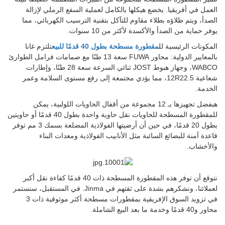
العمل في أفريقيا. يخضع هيكلها بالكامل لعملية السفع الرملي لإزالة
الصدأ، ويتم طلاؤه بطلاء مقاوم للتآكل بتقنية الترسيب الكهربائي، مما
يوفر حماية من الصدأ والأكسدة لأكثر من 10 سنوات.
المكونات الرئيسية لل
مقطورة مسطحة بطول 40 قدمًا للبيع
تلتزم غانا
بالمعايير الدولية: محاور FUWA سعة 13 طنًا مع صمامات فرامل الطوارئ
WABCO، وجهاز هبوط JOST ثنائي السرعة سعة 28 طنًا، وإطارات
شعاعية 12R22.5، مما يؤدي مجتمعة إلى رفع مستوى السلامة وعمر
الخدمة.
ه
بفضل تجهيزها بـ 12 مجموعة من أقفال الحاويات اللولبية، يمكن
للمقطورة المسطحة للحاويات نقل حاوية واحدة بطول 40 قدمًا أو حاويتين
بطول 20 قدمًا، في حين أن أرضيتها الفولاذية المضلعة بسمك 3 مم توفر
قاعدة آمنة للبضائع السائبة مثل الأنابيب الفولاذية ومعدات البناء
والأخشاب.
نتوقع أن توفر هذه المقطورة المسطحة ذات 40 قدمًا كفاءة نقل أكبر
لعملائنا، ونشكرهم بشدة على ثقتهم في Jinma. في المستقبل، سنستمر
في تزويد السوق الإفريقية بمقطورات مسطحة أكثر موثوقية ذات 3
محاور و40 قدمًا وخدمة ما بعد البيع الشاملة.