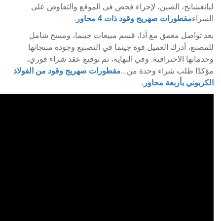
ليانغشانج، الصين، لإجراء فحص في الموقع والتفاوض على
الشراء
مقطورات صهريج وقود ذات 4 محاور
.
بعد تواصل معمق مع آدا، قسم مبيعات جينما، ومسح شامل
للمصنع، أدرك العميل قوة جينما في التصنيع وجودة منتجاتها
وخدماتها الاحترافية. وفي النهاية، تم توقيع عقد شراء فوري،
مؤكدًا طلب شراء وحدة من...
مقطورات صهريج وقود من الفولاذ
الكربوني بأربعة محاور
.