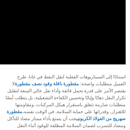
استنادًا إلى السيناريوهات الفعلية لنقل النفط في غانا، طرح
العميل متطلبات واضحة:
مقطورة ناقلة وقود نصف مقطورة
لا
يقتصر الأمر على قدرة تحمل فائقة وأداء نقل عالي السعة لتقليل
تكرار النقل ذهابًا وإيابًا وتحسين الكفاءة التشغيلية، بل يتطلب أيضًا
متطلبات صارمة تتعلق باستقرار هيكل المركبات، ومقاومتها
للاهتزاز، وقدراتها على حماية السلامة. في الوقت نفسه،
مقطورة
صهريج من الفولاذ الكربوني
يجب أن يتمتع بأداء ممتاز مضاد للتآكل
ومضاد للتسرب لضمان السلامة المطلقة للوقود أثناء النقل