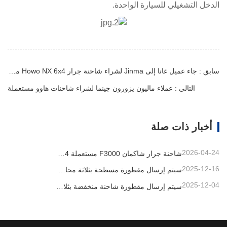
الدخل التشغيلي للسيارة الواحدة.
سابق : جاء عميل غانا إلى Jinma لشراء شاحنة جرار Howo NX 6x4 مستعملة
التالي : عملاء ماليون يزورون جينما لشراء شاحنات هاوو مستعملة
أخبار ذات صلة
2026-04-24
شاحنة جرار شاكمان F3000 مستعملة 6x4 جاهزة للتصدير إلى نيجيريا
2025-12-16
سيتم إرسال مقطورة مسطحة بثلاثة محاور بطول 40 قدمًا إلى غانا
2025-12-04
سيتم إرسال مقطورة شاحنة منخفضة بثلاثة محاور إلى الكاميرون