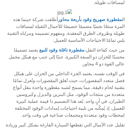
لمسافات طويلة.
ال
مقطورة صهريج وقود بأربعة محاور
أطلقت شركة جينما هذه
المرة منتجًا نجميًا مصممًا خصيصًا للأحمال الثقيلة لمسافات
طويلة وظروف الطرق المعقدة، ومفهوم تصميمه ومزاياه التقنية
يلبي تمامًا الاحتياجات الأساسية للعميل.
من حيث كفاءة النقل،
مقطورة ناقلة وقود للبيع
يعتمد تصميمًا
محسنًا للخزان ذو السعة الكبيرة، جنبًا إلى جنب مع هيكل محمل
عالي القوة ذو 4 محاور.
في الوقت نفسه، يعتمد الجزء الداخلي من الخزان على هيكل
فصل متعدد المقصورات، حيث تُغلق المقصورات وتُعزل تمامًا
بتقنية لحام دقيقة، مما يسمح لشبه مقطورة واحدة بنقل أنواع
متعددة من منتجات الوقود، مثل البنزين والديزل وكيروسين
الطيران، في آنٍ واحد. يُعد هذا التصميم ذا قيمة عملية كبيرة
للعميل، إذ يُمكّنه من تلبية احتياجات إمدادات الوقود المختلفة
لمحطات وقود متعددة ومجمعات صناعية في وقت واحد.
تقليل عدد الأميال التي تقطعها السيارة الفارغة بشكل كبير وزيادة