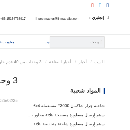
إنجليزي
+86 15154738917
postmaster@jinmatrailer.com
بيت
معلومات عن
بيت
أخبار
أخبار الصناعة
3 وحدات من 40 قدم حاوية مقطورات مسطحة مرسلة إلى أنغولا
3 وحدات من 40 قدم حاوية مقطورات مسطحة مرسلة إلى أنغولا
المواد شعبية
25/02/25 13:43
شاحنة جرار شاكمان F3000 مستعملة 6x4 جاهزة للتصدير إلى نيجيريا
سيتم إرسال مقطورة مسطحة بثلاثة محاور بطول 40 قدمًا إلى غانا
سيتم إرسال مقطورة شاحنة منخفضة بثلاثة محاور إلى الكاميرون