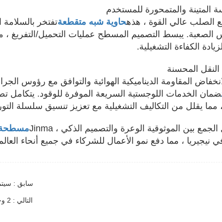
الصلب عالي القوة ، هذه
حاوية شبه متقطعة
تفتخر بالسلامة ا
 الصعبة. يبسط التصميم المسطح عمليات التحميل/التفريغ ، مم
يادة الكفاءة التشغيلية.
خفاض المقاومة الديناميكية الهوائية والتوافق مع رؤوس الجرارا
ضمان الخدمات اللوجستية السريعة الموفرة للوقود. يتكامل تص
، مما يقلل من التكاليف التشغيلية مع تعزيز تنسيق سلسلة التور
لجمع بين الموثوقية الوعرة والتصميم الذكي ، Jinma
مسطحة ن
ي نيجيريا ، مما دفع نمو الأعمال للشركاء في جميع أنحاء العالم
سابق : سيتم إرسال 
التالي : 2 وحدة من 3 مقطورات ناقلة الوقود المحور أرسلت إلى الكاميرون