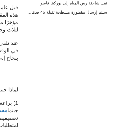
نقل شاحنة رش المياه إلى بوركينا فاسو
قبل عامي
سيتم إرسال مقطورة مسطحة ثقيلة 45 قدمًا ذات 4 محاور إلى كوت ديفوار
هذه المقط
لثلاث وح
عند تلقي الطلب ، تعبئة 
في الوقت
بنجاح إلى
لماذا جينم
1) براعة التحميل التي لا مثيل لها
جينما
مسط
تصميمهم 
لمتطلبات