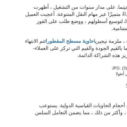
نما. على مدار سنوات من التشغيل ، أظهرت
ً متميزًا عبر مهام النقل المتنوعة. أعجبت العميل
مؤخرًا مع جينما لمتانته ، حيث قام العميل مؤخرًا بإعادة الاتصال بـ Jinma لتوسيع أسطولهم ، ووضع طلب على الفور
تنامية.
حاوية مسطح المقطورات
تم الانتهاء
ا بالقيم الجودة والقيم التي تركز على العملاء-
يز هذه الشراكة الدائمة.
نغولا
حجام الحاويات القياسية الدولية. يستوعب
ية ، وأكثر من ذلك ، مما يضمن التعامل السلس