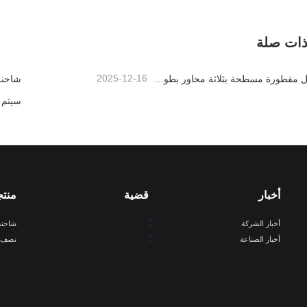
مقطورة جدار جانبية 60 طن
مقطورة مسطحة مع الجدار ا
صل الآن
اتصل الآن
ذات صلة
2025-12-16
سيتم إرسال مقطورة مسطحة بثلاثة محاور بطول 40 قدمًا إلى غانا
أخبار
قضية
منت
أخبار الشركة
شاحنة
أخبار الصناعة
نصف 