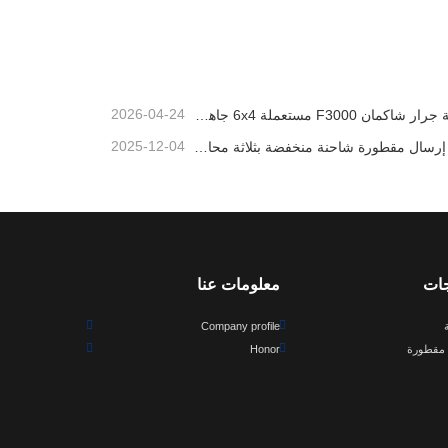
لأمامي
الشاحنات الأكثر شعبية والجرارات قوية مع التسليم السريع
اتصل الآن
2026-04-24
شاحنة جرار شاكمان F3000 مستعملة 6x4 جاهزة للتصدير إلى نيجيريا
2025-12-04
سيتم إرسال مقطورة شاحنة منخفضة بثلاثة محاور إلى الكاميرون
جات
معلومات عنا
Company profile
مقطورة
Honor