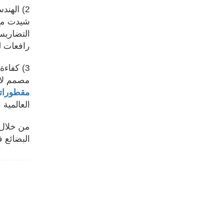
2) الهندسة المتينة والمتمحورة للمستخدم
شيدت مع 
التضاريس
رافعات لز
3) كفاءة النقل المحسنة
مصمم لان
مقطورات
العالمية 
من خلال ا
البضائع ف