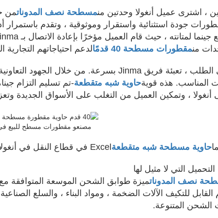
ن ، اشترى عميل أنغولا وحدتين من
مسطحة نصف المدونات
من جي
ورات جودة استثنائية واستقرار وموثوقية ، وتقدم باستمرار أداء
دات من
مقطورات مسطحة 40 قدمًا
لدعم احتياجاتهم التجارية الم
فريق Jinma بسرعة. من خلال الجهود التعاونية ، ملزمة نيجيريا
 المناسب. هذه قوية
حاوية شبه متقطعة
-تم تسليم التزام جينام
 أنغولا ، وتمكين العميل من التغلب على الأسواق الجديدة وتعز
مصنعو مقطورات مسطح للبيع في أ
ا
حاوية مسطحة شبه متقطعة
Excel في قطاع النقل في أنغولا
حة نصف المدونات
ميزة طوابق الشحن الموسعة المتوافقة مع أ
القابل للتكيف الآلات الضخمة ، ومواد البناء ، والسلع الصناع
 الشحن المتنوعة.