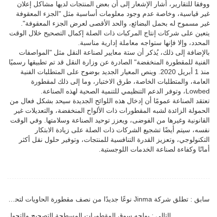
ووفقا للتقارير، أشار الإشعار إلى أن بعض المنتجات لديها مشاكل إعلان
غير قياسية، وخاصة عدم وجود معلومات أساسية مثل "الجزء المعقوفة
غير مسموح له بحمل البضائع، والحد الأقصى لعرض الجزء المعقوفة".
يتعين على شركات إنتاج المركبات ذات الصلة إكمال التصحيح خلال الوقت
المحدد، وإلا فإنها ستواجه معاملة إدارية مناسبة.
بالإضافة إلى ذلك، يُذكر أن ستة معايير لصناعة النقل مثل "المواصفات
الفنية للمقطورة المنخفضة" الصادرة عن وزارة النقل قد تم تطبيقها رسميًا
منذ 1 أبريل 2020. وينص المعيار الجديد بوضوح على المتطلبات الفنية
العامة، والمتطلبات الخاصة، طرق الاختبار، وما إلى ذلك لمقطورة
Lowbed، وتوفر الدعم التنظيمي للتنمية الصحية لهذه الصناعة.
تعتقد الصناعة عمومًا أن إدخال هذه اللوائح الجديدة سيحد بشكل فعال من
الحمولة الزائدة لشبه المقطورات ذات الألواح المنخفضة، والتعديلات غير
القانونية وغيرها من الفوضى، ويعزز توحيد الصناعة وسلامتها. وفي الوقت
نفسه، سيتم أيضًا تشجيع الشركات ذات الصلة على زيادة الابتكار
التكنولوجي، وتعزيز القدرة التنافسية للمنتجات، وتوفير حلول نقل أكثر
أمانًا وكفاءة لصناعة الخدمات اللوجستية.
سابق : تطلق شركة Jinma نوعًا جديدًا من نصف مقطورة الحاويات لتحسين كفاءة النقل اللوجستي
التالي : يواجه سوق المقطورات المسطحة التصحيح والتحول