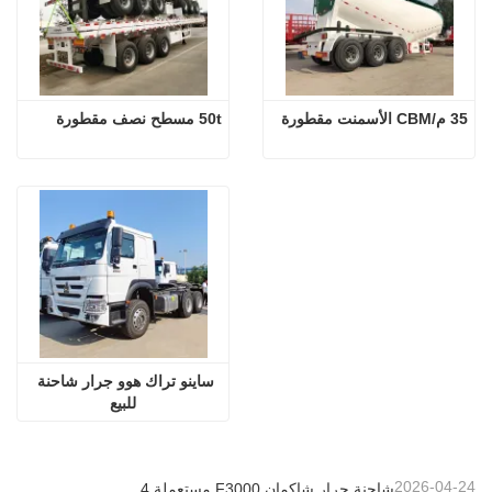
35 م/CBM الأسمنت مقطورة
50t مسطح نصف مقطورة
ساينو تراك هوو جرار شاحنة 
للبيع
2026-04-24
شاحنة جرار شاكمان F3000 مستعملة 6x4 جاهزة للتصدير إلى نيجيريا