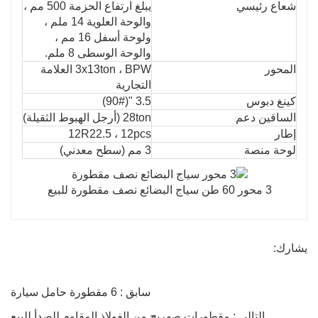
شعاع رئيسي
يبلغ ارتفاع الحزمة 500 مم ،
والوحة العلوية 14 ملم ،
ولوحة أسفل 16 مم ،
والوحة الوسطى 8 ملم.
المحور
3x13ton ، BPW العلامة
التجارية
كينغ دبوس
3.5 "(90#)
الساقين دعم
28ton (أرجل الهبوط الثقيلة)
إطار
12R22.5 ، 12pcs
لوحة منصة
3 مم (سطح معدني)
3 محور 60 طن سياج البضائع نصف مقطورة للبيع
يشارك:
سابق : 6 مقطورة حامل سيارة
التالي : مقطورات صهريج من الفولاذ المقاوم للصدأ للبيع