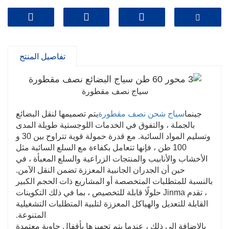
السعر: 12500 دولار أمريكي
تفاصيل المنتج
سياج نصف مقطورة
جينما
سياج شحن نصف مقطورة
يتم تصميمها لنقل البضائع
بالجملة ، والتفوق في الخدمات اللوجستية طويلة المدى
وتسليم المواد السائبة. مع قدرة حمولة قوية تتراوح بين 30 و
100 طن ، فإنها تتعامل بكفاءة مع السلع السائبة مثل
الأخشاب والأنابيب والمنتجات الزراعية والسلع المعبأة ، في
حين أن الجدران الجانبية المعززة تضمن النقل الآمن.
بالنسبة للمتطلبات المتخصصة أو المشاريع ذات الحجم الكبير
، تقدم Jinma حلولًا قابلة للتخصيص ، بما في ذلك التكوينات
القابلة للتعديل والهياكل المعززة لتلبية المتطلبات التشغيلية
المتنوعة.
بالإضافة إلى ذلك ، عندما يتم تجهيزها بأقفال حاوية معتمدة