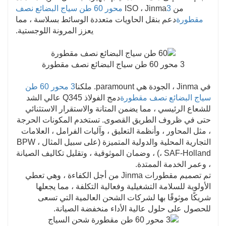
من ISO ، Jinma
3 محور 60 طن سياج البضائع نصف
مقطورة
دعم بنقل الحاويات متعددة الوسائط بسلاسة ، مما
يعزز المرونة اللوجستية.
3 محور 60 طن سياج البضائع نصف مقطورة
في Jinma ، الجودة هي paramount. ملكنا
3 محور 60 طن
سياج البضائع نصف مقطورة
دمج الفولاذ Q345 عالي الشد
للشعاع الرئيسي ، مما يضمن المتانة والاستقرار الاستثنائي
حتى في ظروف الطريق القصوى. تستخدم المكونات الحرجة
، مثل المحاور ، وأنظمة التعليق ، وآليات الفرامل ، العلامات
التجارية المحلية والدولية المتميزة (على سبيل المثال ، BPW
، SAF-Holland) ، وضمان الموثوقية ، وتقليل تكاليف الصيانة
، وعمر الخدمة الممتدة.
تم تصميم مقطورات Jinma من أجل الكفاءة ، وهي تعطي
الأولوية للسلامة التشغيلية وفعالية التكلفة ، مما يجعلها
شريكًا موثوقًا بها لشركات الشحن العالمية التي تسعى
للحصول على حلول عالية الأداء منخفضة الصيانة.