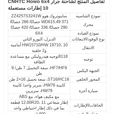
تفاصيل المنتج لشاحنة جرار CNHTC Howo 6x4
10 إطارات مستعملة
نموذج الشاسيه
ساينوتروك هوو ZZ4257S3241W
WD615.49 371 حصانًا/ 266 حصانًا/
محرك
290 حصانًا/ 336 حصانًا/ 420 حصانًا
نموذج القيادة
6X4
نوع الوقود/الانبعاثات
الديزل، اليورو الثاني
HW15710/HW 19710، 10 أمامية
الانتقال
و2 خلفية
8118توجيه هيدروليكي مع مساعدة
توجيه
الطاقة
HF7/HF9، سعة التحميل 7 طن/ 9
الجبهة اليكس
طن
المحور الخلفي
ST16/HC16، سعة تحميل 16×2 طن
كابينة HW76، سرير واحد/ كابينة
سيارة أجرة
HW79، سريرين
مع مكيف هواء، مع ABS
إطار شعاعي 12.00R20، 11 قطعة
الحافات/الإطارات
بما في ذلك إطار احتياطي واحد
خزان الوقود
400 لتر