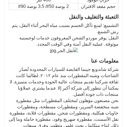
حجم مقعد الاقتران
2 بوصة 50#/ 3.5 بوصة 90#
التعبئة والتغليف والنقل
التشميع: لمنع تآكل الجسم بسبب مياه البحر أثناء النقل، يتم
رش الشمع.
النقل: يوفر موردو الشحن المعروفون خدمات لوجستية
موثوقة. عملية النقل آمنة وفي الوقت المحدد.
معلومات عنا
شركة شاندونغ جينما القابضة للسيارات المحدودة تُصدّر
الشاحنات وشبه المقطورات منذ عام ٢٠١٢. لطالما كانت
ثقافة شركتنا تقديم منتجات عالية الجودة وخدمات متميزة. لا
يمكننا أن نتطور إلى شركة أكبر إلا عندما يشتري عملاؤنا
منتجات ذات جودة أفضل.
نحن مصنعون مؤهلون لمختلف المقطورات مثل مقطورة
شبه منخفضة السرير، ومقطورات مسطحة، ومقطورات
حاويات هيكلية، ومقطورات شحن. مقطورات قلابة، مقطورة
نقل الأسمنت، مقطورة صهريج وقود، مقطورة حاملة وما إلى
ذلك. إنتاج متكامل، بحث علمي وتطوير وفرق مبيعات