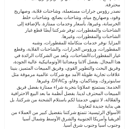
محترفة.
نصدر رؤوس جرارات مستعملة، وشاحنات قلابة، وصهاريج
وقود، وصهاريج مياه، وشاحنات بضائع، وشاحنات خلط
الخرسانة، وغيرها، بأسعار وخدمات ممتازة. بالإضافة إلى
الشاحنات والمقطورات، توفر شركتنا أيضًا قطع غيار
الشاحنات والمقطورات، وغيرها.
المزايا: نوفر خدمات متكاملة للمقطورات، وشبه
المقطورات، ورؤوس الجرارات، والشاحنات القلابة، وقطع
غيار المقطورات/الشاحنات، ونُعد من الشركات الرائدة في
هذا المجال. بفضل آلاتنا ومعداتنا الأوتوماتيكية عالية الجودة،
وفريق البحث والتطوير القوي، وفريق المبيعات المتميز، بنينا
علاقات تجارية طويلة الأمد مع شركات عالمية مرموقة مثل
ساينوتروك، وشاكمان، وفاو، وDFAC، وغيرها.
الخدمة: يستمتع عملاؤنا بتجربة شراء ممتازة بفضل فريق
المبيعات المحترف لدينا. بفضل أنظمة ما بعد البيع الاحترافية
والفعّالة، لا تنتهي خدمتنا لكم باستلام الشحنة من شركتنا، بل
هي بداية جديدة لتعاوننا.
الأسواق الرئيسية: تتمتع شركتنا بتفضيل كبير من العملاء من
أفريقيا وأمريكا الجنوبية والشرق الأوسط وشمال آسيا
وجنوب آسيا وجنوب شرق آسيا.