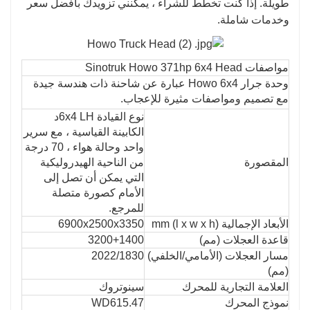
طويلة. إذا كنت تخطط للشراء ، يمكنني تزويدك بأفضل سعر
وخدمات شاملة.
مواصفات Sinotruk Howo 371hp 6x4 Head
وحدة جرار Howo 6x4 عبارة عن شاحنة ذات هندسة جيدة
مع تصميم ومواصفات مثيرة للإعجاب.
نوع القيادة 6x4 LH
د
الكابينة القياسية ، مع سرير
واحد وحالة هواء ، 70 درجة
المقصورة
من الناحية الهيدروليكية
التي يمكن أن تصل إلى
الأمام كصورة متصلة
للمرجع.
الأبعاد الإجمالية (l x w x h) mm
6900x2500x3350
قاعدة العجلات (مم)
3200+1400
مسار العجلات (الأمامي/الخلفي)
2022/1830
(مم)
العلامة التجارية للمحرك
سينوتروك
نموذج المحرك
WD615.47