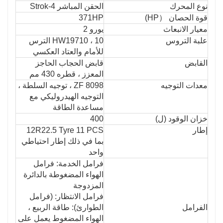
نوع المحرك
الحقن المباشر 4-Strok
قوة الحصان （HP)
371HP
معيار الانبعاث
يورو 2
علبة التروس
HW19710 ، 10 الترس
للأمام والعتاد العكسي
القابض
قابض الحجاب الحاجز
المعزز ، قطره 430 مم
معدات التوجيه
ZF 8098 ، توجيه السلطة ،
التوجيه الهيدروليكي مع
مساعدة الطاقة
خزان الوقود (ل)
400
إطار
12R22.5 Tyre 11 PCS
بما في ذلك إطار احتياطي
واحد
فرامل الخدمة: فرامل
الهواء المضغوطة بالدائرة
المزدوجة
فرامل الانتظار: (فرامل
الفرامل
الطوارئ): طاقة الربيع ،
الهواء المضغوط يعمل على