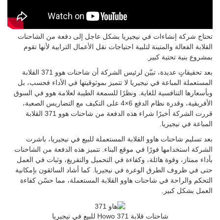
تحتاج شركة إنشاءات في نيجيريا بشكل عاجل إلى دفعة من الشاحنات
القلابة الفعالة والمتينة لتلبية احتياجات نقل الأعمال الترابية لأنها تقوم
بمشروع بنية تحتية كبير.
بعد تحقيقاتٍ عديدة، تبيّن لرئيس الشركة أن شاحنات هوو 371 القلابة
المستعملة المباعة في نيجيريا لا تتميز بموثوقيتها في الأداء فحسب، بل
وبأسعارها التنافسية للغاية. ونظرًا للسمعة الطيبة لعلامة هوو في السوق
الأفريقية، وقدرة نظام الدفع 6×4 على التكيف مع التضاريس الصعبة،
قررت الشركة أخيرًا شراء هذه الدفعة من شاحنات هوو 371 القلابة
المباعة في نيجيريا.
بعد تسليم شاحنات هاوو القلابة المستعملة للبيع في نيجيريا، باشرت
الشركة استخدامها فورًا في موقع البناء. تتميز هذه الدفعة من الشاحنات
بأداء ممتاز، وقوة هائلة، وكفاءة في التحميل والتفريغ، وثبات في العمل
حتى في ظروف الطرق الوعرة في نيجيريا. كما أشاد السائقون بإمكانية
التحكم والراحة في شاحنات هاوو القلابة المستعملة، مما حسّن كفاءة
العمل بشكل كبير.
شاحنات قلابة Howo 371 للبيع في نيجيريا