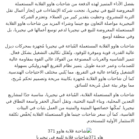
بفضل الأداء المتميز لهذه الدفعة من شاحنات هاوو القلابة المستعملة
المعروضة للبيع في نيجيريا، نجحت شركة الإنشاءات في إنجاز أعمال نقل
التربة للمشروع، وحظيت بتقدير كبير من العملاء. وتعتزم الشركة
النيجيرية مواصلة التعاون مع جينما وشراء المزيد من شاحنات هاوو القلابة
المستعملة المعروضة للبيع في نيجيريا لدعم توسع أعمالها في نيجيريا، بل
وفي منطقة أوسع.
شاحنات هاوو القلابة المستعملة المُباعة في نيجيريا مُجهزة بمحركات ديزل
عالية القدرة، قوية وموفرة للوقود، وتُقلل تكاليف التشغيل بشكل فعال.
تتميز الشاسيه والعربات المصنوعة من الفولاذ عالي القوة بمقاومة عالية
للصدمات وعمر خدمة طويل. يتميز نظام التفريغ الهيدروليكي بسهولة
التشغيل وكفاءة عالية في التفريغ، مما يُلبي مختلف الاحتياجات الهندسية.
كما أن شاحنات هاوو القلابة مُجهزة بكابينة مريحة وتصميم تحكم مُريح،
مما يوفر بيئة عمل مُريحة للسائق.
شاحنات هاو المستعملة القلابة، المُباعة في نيجيريا، مناسبة جدًا لمشاريع
التعدين المحلية، وبناء البنية التحتية، ونقل أعمال الحفر واسعة النطاق في
نيجيريا. تُمكّنها خصائصها المتينة والمتينة من العمل بثبات في البيئات
القاسية، كما أن سعر شاحنات جينما هاو المستعملة القلابة يُخفّض تكلفة
الاستثمار الأولية للمستخدم.
هاو 371
شاحنات قلابة للبيع في نيجيريا