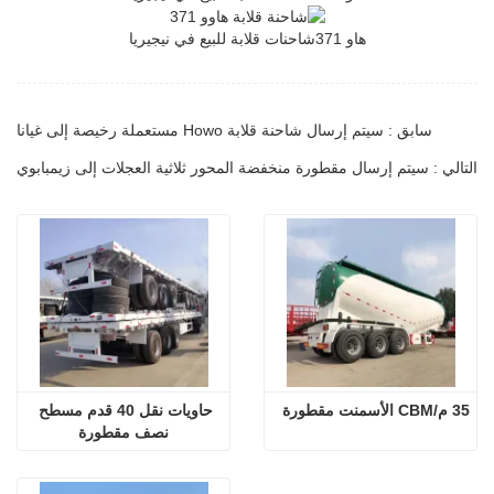
هاو 371
شاحنات قلابة للبيع في نيجيريا
سابق : سيتم إرسال شاحنة قلابة Howo مستعملة رخيصة إلى غيانا
التالي : سيتم إرسال مقطورة منخفضة المحور ثلاثية العجلات إلى زيمبابوي
35 م/CBM الأسمنت مقطورة
حاويات نقل 40 قدم مسطح 
نصف مقطورة