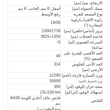
الارتفاع، مم) (مم)
سمك الحمولة (مم)
أسفل: 8 مم، الجانب: 6 مم
نوع المصعد للعربة
رفع الأوسط
زاوية الاقتراب/زاوية
19/26
المغادرة (°)
بروز (أمامي/خلفي) (مم)
1500/1739
قاعدة العجلات (مم)
3825+1350
السرعة القصوى (كم/
5
7
ساعة)
الحد الأقصى للقدرة على
40
الصعود (%)
الحد الأدنى للخلوص
314
الأرضي (مم)
وزن السيارة فارغة (كجم)
12290
30000
وزن التحميل (كجم)
سعة خزان الوقود (لتر)
300
استهلاك الوقود (لتر/كم)
23L/100 km
قابض جاف أحادي اللوحة Φ430
القابض
مم
نوع الوقود:ديزل