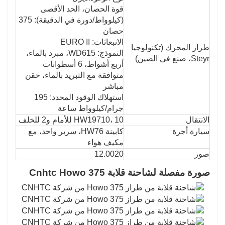
قوة الحصان، الحد الأقصى
(كيلوواط/دورة في الدقيقة): 375
حصان
الانبعاثات: EURO II
طراز المحرك (تكنولوجيا
النموذج: WD615، مبرد بالماء،
Steyr، صنع في الصين)
أربع أشواط، 6 أسطوانات
متوافقة مع التبريد بالماء، حقن
مباشر
استهلاك الوقود المحدد: 195
جرام/كيلوواط ساعة
الانتقال
HW19710، 10 للأمام و2 للخلف
سيارة أجرة
كابينة HW76، سرير واحد، مع
مكيف هواء
صور
12.0020
صورة مفصلة لشاحنة قلابة Cnhtc Howo 375