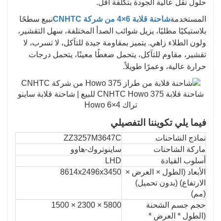
حلول نقل عالية الجودة بتكلفة أقل.
المستخدمة
شاحنة قلابة 6×4 من شركة CNHTC
نبيع سطحًا
بلاستيكيًا مطليًا، يزيل شوائب الصدأ المختلفة، سهل التقشير،
ولون الطلاء زاهي. يتميز بمقاومة جيدة للتآكل، لا تسرب، لا
تقشير، مقاوم للتآكل، يتحمل ضغطًا معينًا، يتحمل درجات
حرارة عالية، وعمرًا طويلاً.
شاحنة قلابة CNHTC Howo 375 للبيع | شاحنة قلابة ساينو
تراك Howo 6×4
فيما يلي تكويننا التفصيلي
نماذج الشاحنات
ZZ3257M3647C
ماركة الشاحنات
ساينوتروك-هاوو
أسلوب القيادة
LHD
الأبعاد (الطول × العرض ×
8614x2496x3450
الارتفاع) (بدون تحميل)
(مم)
حجم جسم الشحنة
5800 × 2300 × 1500
(الطول * العرض *