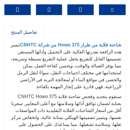
تفاصيل المنتج
شاحنة قلابة من طراز Howo 375 من شركة CNHTC
تتميز
هذه الرافعة بقدرتها العالية على التحميل وأدائها المستقر.
تصميمها القابل للتفريغ يجعل عملية التفريغ بسيطة وسريعة،
مما يوفر العمالة والوقت، ويحسن كفاءة العمل. يمكن
استخدامها في مختلف احتياجات النقل، سواءً لنقل الرمل
والحصى في مواقع البناء أو لمعالجة التربة في الأراضي
الزراعية، فهي قادرة على إنجاز المهمة بكفاءة.
سنقوم بتجديد وفحص شاحنة قلابة CNHTC Howo 375
بعناية لضمان توافق أدائها وسلامتها مع أعلى المعايير. سعرنا
أقل من أسعار الشاحنات القلابة التقليدية ذات المواصفات
نفسها، ويتميز تصميمها الهيكلي بمتانة عالية، وانخفاض مركز
ثقلها، وسلاسة تشغيلها، مما يساعدك على الحصول على