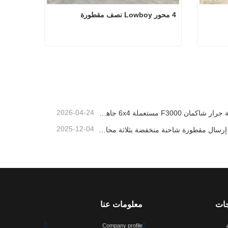
4 محور Lowboy نصف مقطورة
4 محور Lowboy نصف مقطورة
اتصل الآن
2026-04-24
شاحنة جرار شاكمان F3000 مستعملة 6x4 جاهزة للتصدير إلى نيجيريا
2025-12-04
سيتم إرسال مقطورة شاحنة منخفضة بثلاثة محاور إلى الكاميرون
جات
معلومات عنا
Company profile