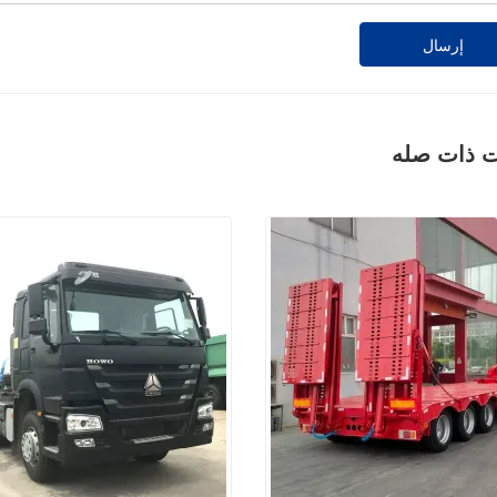
إرسال
ت ذات صله