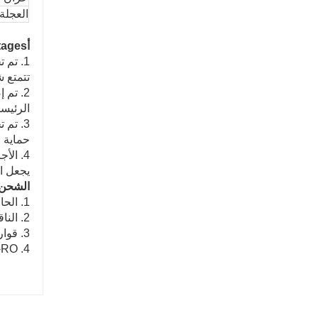
منخفضة
العجلة
اتصل الآن
اتصل الآن
أ
ntages
تتمتع شاحنة جرار F3000 المست
الرئيس
حماية ا
يجعل ال
الشحن 
1. الحاوية: أرخص وأسرع.
2. الناقل بالجملة: أكثر ملاءمة لمعدات البناء الكبيرة.
3. قوارب الإطار المسطح: أكثر ملاءمة للآلات الأكبر ولا تتطلب تفكيك.
4. RO-RO باخرة: مناسبة لكل آلة ، أسرع.