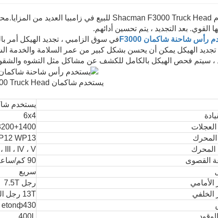
عديد من المزايا.
محرك Weichai الذي
ا القوي. بعد التجديد ، يتم تحسين أدائهم.
 رأس شاحنة شاكمان F3000
في سوق الزامبي ، تجديد الهيكل أمر بالغ
تجديد الهيكل يمكن أن يحسن بشكل كبير من عمر السلامة والخدمة الشا
د ، سيتم فحص الهيكل بالكامل للكشف عن مشاكل مثل التشوه والشقو
يستخدم شاكمان F3000 Truck Head للبيع
يستخدم شاكمان  Truck Head
يادة
6x4
العجلات
3200+1400
المحرك
i WP10 WP12 WP13
 المحرك
، III ، IV ، V
ة القصوى
90 كم/ساعة
ل
سريع
 الأمامي
رجل 7.5T
 الخلفي
13T رجل التخفيض المزدوج
etonф430 الحجاب الحاجز المستوردة
لوقود
400L