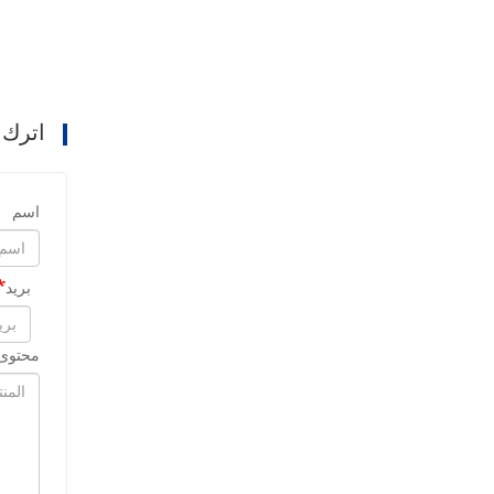
اترك 
اسم
بريد
محتوى 