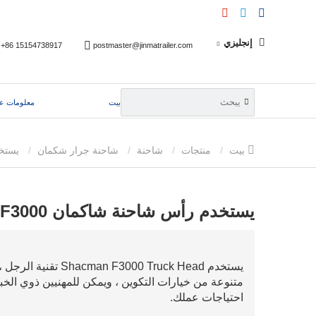
إنجليزي
+86 15154738917
postmaster@jinmatrailer.com
بيت
معلومات عن
بيت
منتجات
شاحنة
شاحنة جرار شكمان
يستخدم رأس شاحنة شاكمان F3000
يستخدم رأس شاحنة شاكمان F3000
يستخدم 00 Truck Head
متنوعة من خيارات التكوين ، ويمكن للمهنيين ذوي الخب
احتياجات عملك.