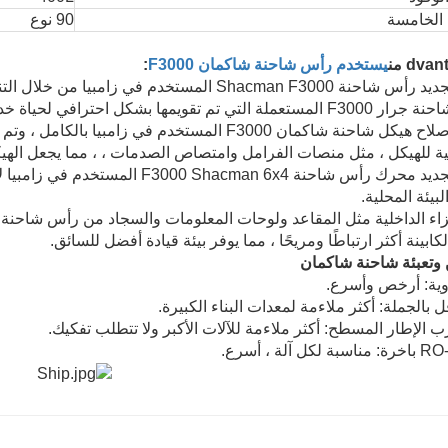
 الخامسة
90 نوع
dva من
يستخدم رأس شاحنة شاكمان F3000
:
1. تم تجديد رأس شاحنة Shacman F3000 المستخدم ف
عملة التي تم تقويمها بشكل احترافي لحياة خدمة أطول.
2. تم إصلاح هيكل شاحنة شاكمان F3000 المستخدم في زام
ية للهيكل ، مثل منصات الفرامل وامتصاص الصدمات ، ، مما يجعل الهيك
3. تم تجديد محرك رأس شاحنة cman 6x4
لبيئة المحلية.
كابينة أكثر ارتباطًا ومريحًا ، مما يوفر بيئة قيادة أفضل للسائق.
وتعبئة شاحنة شاكمان