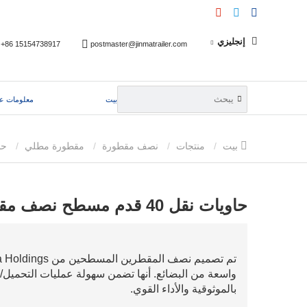
إنجليزي
+86 15154738917
postmaster@jinmatrailer.com
بيت
معلومات عن
بيت
منتجات
نصف مقطورة
مقطورة مطلي
حاويات نقل 40 قدم مسطح نصف مقطورة
حاويات نقل 40 قدم مسطح نصف مقطورة
واسعة من البضائع. أنها تضمن سهولة عمليات التحميل/الت
بالموثوقية والأداء القوي.