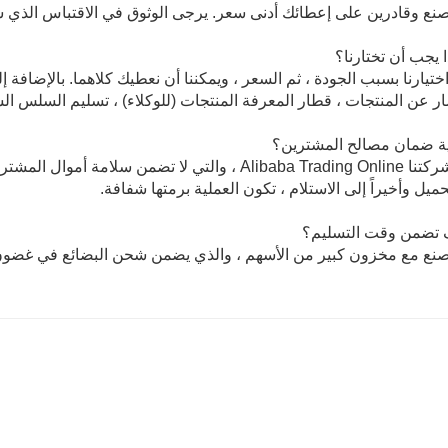
نع وقادرين على إعطائك أدنى سعر. يرجى الوثوق في الاقتباس الذي 
تيارنا بسبب الجودة ، ثم السعر ، ويمكننا أن نعطيك كلاهما. بالإضافة إ
ر عن المنتجات ، قطار المعرفة المنتجات (للوكلاء) ، تسليم السلس ال
تدعم شركتنا Alibaba Trading Online ، والتي لا تضم
حميل وأخيراً إلى الاستلام ، تكون العملية برمتها شفافة.
نع مع مخزون كبير من الأسهم ، والذي يضمن شحن البضائع في غضون 