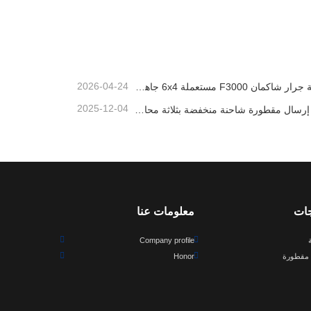
شاحنة قلابة مستعملة من طراز ساينوتروك هاوو 6×6
شاحنة Howo مستعملة
اتصل الآن
2026-04-24
شاحنة جرار شاكمان F3000 مستعملة 6x4 جاهزة للتصدير إلى نيجيريا
2025-12-04
سيتم إرسال مقطورة شاحنة منخفضة بثلاثة محاور إلى الكاميرون
جات
معلومات عنا
Company profile
مقطورة
Honor