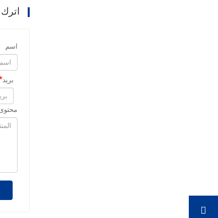
اترك 
اسم
بريد
محتوى 