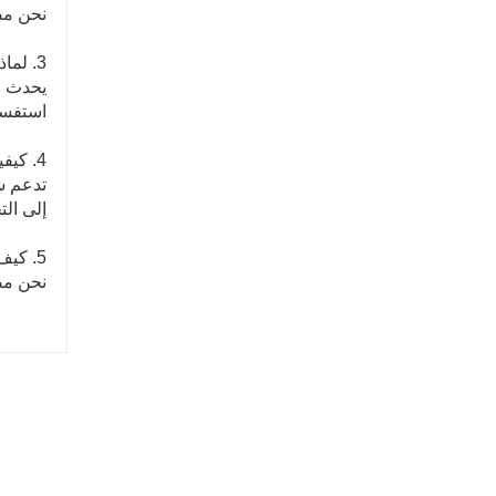
نحن مص
3. لماذا يجب أن تختارنا؟
يحدث اخ
استفسا
4. كيفية ضمان مصالح المشترين؟
إلى الت
5. كيف تضمن وقت التسليم؟
نحن مص