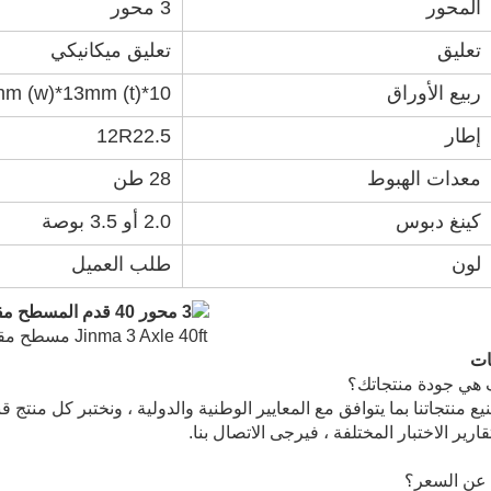
المحور
3 محور
تعليق
تعليق ميكانيكي
ربيع الأوراق
90mm (w)*13mm (t)*10 
إطار
12R22.5
معدات الهبوط
28 طن
كينغ دبوس
2.0 أو 3.5 بوصة
لون
طلب العميل
Jinma 3 Axle 40ft مسطح مقطورة
ات
يع منتجاتنا بما يتوافق مع المعايير الوطنية والدولية ، ونختبر كل من
تقارير الاختبار المختلفة ، فيرجى الاتصال بنا.