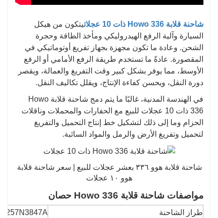
شاحنة قلابة Howo 336 ذات 10 عجلات
يتكون من هيكل
السيارة وآلية الرفع الهيدروليكي ومأخذ الطاقة وحجرة
الشحن. وعادة ما تكون مجهزة بجهاز تفريغ أوتوماتيكي في
المقصورة. عادةً ما تستخدم طريقة الرفع الأمامي أو الرفع
الأوسط، مما يوفر بشكل كبير وقت التفريغ والعمالة، ويقصر
دورة النقل، ويحسن كفاءة الإنتاج، ويقلل تكاليف النقل.
في الهندسة المدنية، غالبًا ما يتم دمج شاحنة قلابة Howo
336 ذات 10 عجلات للبيع مع الحفارات والمحملات وناقلات
الحزام وما إلى ذلك لتشكيل خط إنتاج التحميل والتفريغ
لتحميل وتفريغ الأرض والرمل والمواد السائبة.
شاحنة قلابة هوو ٣٣٦ بعشر عجلات للبيع | سعر شاحنة قلابة
هوو ١٠ عجلات
مواصفات شاحنة قلابة Howo 336 حصان
طراز الشاحنة
Z3257N3847A