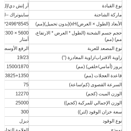
نوع القيادة
آر إتش دي/إل 
ماركة الشاحنة
ساينوتراك –
ل
دبل
الأبعاد (الطول × العرض)
xH)(بدون تحميل)(مم)
8545*2496*3170
حجم جسم الشحنة (الطول * العرض * الارتفاع،
مم) (مم)
أمتار
نوع المصعد للعربة
الرفع الأوسط
نم
زاوية الاقتراب/زاوية المغادرة (°)
19/23
بروز (أمامي/خلفي) (مم)
1500/1870
قاعدة العجلات (مم)
3825+1350
السرعة القصوى (كم/ساعة
)
75
الوزن الميت (كجم)
12270
الوزن الإجمالي للمركبة (كجم)
)
25000
سعة خزان الوقود (لتر)
)
300
نوع الوقود
ديزل
نموذج