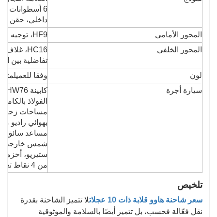
6 أسطوانات متو
داخلي، حقن مب
المحور الأمامي
HF9، توجيه مع شعاع مزدوج المقطع على شكل حرف T
المحور الخلفي
HC16، غل
تفاضلية بين الم
لون
وفقا للعميل
متطل
سيارة أجرة
كاب
الفولاذ بالكامل، 55
مساحات زجاج أ
بهوائي راديو مص
مساعد سائق صلب
شمس خارجي، رف
ستيريو، أحزمة أ
من 4 نقاط تعليق عائم بالكامل وممتصات صدمات
تلخيص
سعر شاحنة هاوو قلابة ذات 10 عجلات
لا تتميز الشاحنة بقدرة
نقل فعّالة فحسب، بل تتميز أيضًا بالسلامة والموثوقية