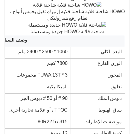
HOWO شاحنة قلابة شاحنة قلابة |
زنبرك ثقيل بخمس ألواح ،
نظام رفع هيدروليكي
شاحنة قلابة HOWO جديدة ومستعملة
وصف السيارة
البعد الكلي
1060 * 2500 * 3400 ملم
الوزن الفارغ
7800 كجم
المحور
FUWA 13T * 3 مجموعات
تعليق
الميكانيكيه
دبوس الملك
90 # أو 50 # دبوس الجر
ساق الهبوط
TFOC ، أو علامة تجارية أخرى
مواصفات الإطارات
315 / 80R22.5
كمية الإطارات
12 وحدة