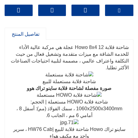
رمز المنتج: شاحنة قلابة HOWO جديدة ومستعملة
علامة تجارية: HOWO
تفاصيل المنتج
السعر: 21500USD
شاحنة قلابة Howo 8x4 12 عجلة هي مركبة عالية الأداء
للخدمة الشاقة مع ميزات متقدمة وتشغيل فعال من حيث
التكلفة واعتراف عالمي ، مصممة لتلبية احتياجات الصناعات
الأكثر تطلبا.
شاحنة قلابة مستعملة للبيع
صورة مفصلة لشاحنة قلابة ساينو تراك هوو
شاحنة قلابة HOWO مستعملة | الحجم:
106
0x2500x3400mm ، سمك الفولاذ (مم): أسفل 8 ،
أمامي 6 مم ، الجانب 6.
ساينو تراك Howo شاحنة قلابة للبيع |
HW76 Cab ، سرير
واحد مع مكيف هواء