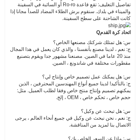
تفاصيل التغليف: تقع قاعدة Ro-ro أو السائبة في السفينة
والميناء في بلدك. سنقوم برش الطلاء المضاد للصدأ مجانا إذا
كانت الشاحنة على سطح السفينة.
اتحاد كرة القدم
Q
س: هل تمتلك شركتك مصنعها الخاص؟
ج: نعم ، لدينا مصنع بأنفسنا ، والذي كان يعمل في هذا المجال
منذ 20 عاما في الصين. مصنعنا مشهور جدا ويقوم بتصنيع
مقطورات مختلفة في شاندونغ ، الصين.
س: هل يمكنك عمل تصميم خاص وإنتاج لي؟
ج: بالتأكيد! لدينا جميع أنواع المهندسين المحترفين ، الذين
يمكنهم تصميم وإنتاج منتج خاص وفقا لطلب العميل. مثل:
حجم خاص ، تحكم خاص ، OEM ، إلخ.
س: هل تبحث عن وكيل؟
ج: نعم ، نحن نبحث عن وكيل في جميع أنحاء العالم ، يرجى
الاتصال بنا لمزيد من المناقشة.
س: ماذا عن السعر الخاص بك؟