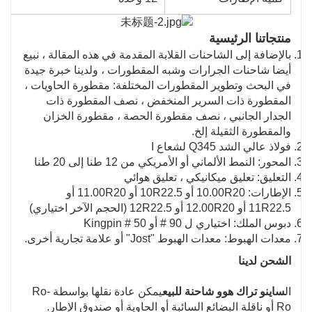
منتجاتنا الرئيسية
بالإضافة إلى الشاحنات القلابة المقدمة في هذه المقالة ، نبيع
أيضا شاحنات الجرارات وشبه المقطورات ، ولدينا خبرة جيدة
في البحث وتطوير المقطورات المختلفة: مقطورة الحاويات ،
المقطورة ذات السرير المنخفض ، نصف المقطورة ذات
الجدار الجانبي ، نصف مقطورة الحصة ، مقطورة الخزان
والمقطورة الثقيلة إلخ.
فولاذ عالي الشد Q345 لشعاع I
المحور: النمط الألماني أو الأمريكي من 12 طنا إلى 20 طنا
التعليق: تعليق ميكانيكي ، تعليق هوائي
الإطارات: 10.00R20 أو 10R22.5 أو 11.00R20 أو
11R22.5 أو 12.00R20 أو 12R22.5 (الحجم الآخر اختياري)
دبوس الملك: اختياري ل 90 # أو 50 # Kingpin
معدات الهبوط: معدات الهبوط "Jost" أو علامة تجارية أخرى.
الشحن لدينا
ال
ساينو تراك هوو شاحنة للبيع
يمكن عادة نقلها بواسطة Ro-
Ro أو ناقلة البضائع السائبة أو الحاوية أو صندوق الإطار.