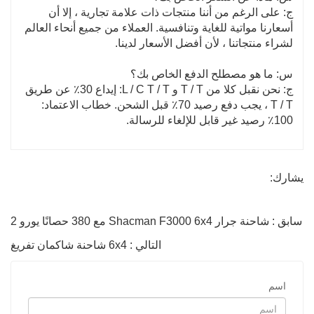
ج: على الرغم من أننا منتجات ذات علامة تجارية ، إلا أن
أسعارنا مواتية للغاية وتنافسية. العملاء من جميع أنحاء العالم
لشراء منتجاتنا ، لأن أفضل الأسعار لدينا.
س: ما هو مصطلح الدفع الخاص بك؟
ج: نحن نقبل كلا من T / T و L / C T / T: إيداع 30٪ عن طريق
T / T ، يجب دفع رصيد 70٪ قبل الشحن. خطاب الاعتماد:
100٪ رصيد غير قابل للإلغاء للرسالة.
يشارك:
سابق : شاحنة جرار Shacman F3000 6x4 مع 380 حصانًا يورو 2
التالي : 6x4 شاحنة شاكمان تفريغ
اسم