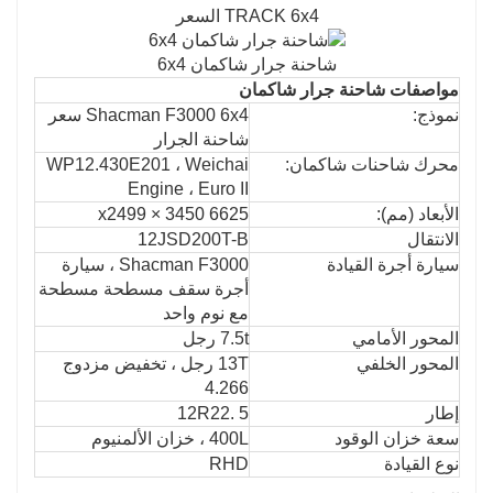
TRACK 6x4 السعر
شاحنة جرار شاكمان 6x4
مواصفات شاحنة جرار شاكمان
نموذج:
Shacman F3000 6x4 سعر
شاحنة الجرار
محرك شاحنات شاكمان:
WP12.430E201 ، Weichai
Engine ، Euro II
الأبعاد (مم):
6625 x2499 × 3450
الانتقال
12JSD200T-B
سيارة أجرة القيادة
Shacman F3000 ، سيارة
أجرة سقف مسطحة مسطحة
مع نوم واحد
المحور الأمامي
7.5t رجل
المحور الخلفي
13T رجل ، تخفيض مزدوج
4.266
إطار
12R22. 5
سعة خزان الوقود
400L ، خزان الألمنيوم
نوع القيادة
RHD