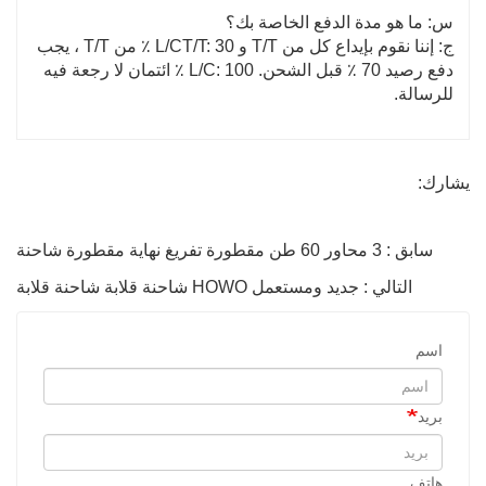
س: ما هو مدة الدفع الخاصة بك؟
ج: إننا نقوم بإيداع كل من T/T و L/CT/T: 30 ٪ من T/T ، يجب
دفع رصيد 70 ٪ قبل الشحن. L/C: 100 ٪ ائتمان لا رجعة فيه
للرسالة.
يشارك:
سابق : 3 محاور 60 طن مقطورة تفريغ نهاية مقطورة شاحنة
التالي : جديد ومستعمل HOWO شاحنة قلابة شاحنة قلابة
اسم
بريد
هاتف